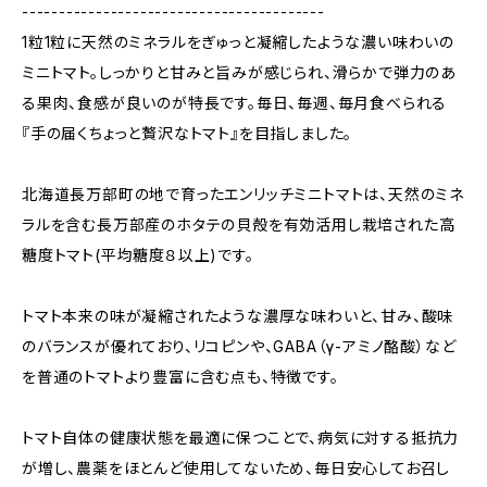
-----------------------------------------
1粒1粒に天然のミネラルをぎゅっと凝縮したような濃い味わいの
ミニトマト。しっかりと甘みと旨みが感じられ、滑らかで弾力のあ
る果肉、食感が良いのが特長です。毎日、毎週、毎月食べられる
『手の届くちょっと贅沢なトマト』を目指しました。
北海道長万部町の地で育ったエンリッチミニトマトは、天然のミネ
ラルを含む長万部産のホタテの貝殻を有効活用し栽培された高
糖度トマト(平均糖度８以上)です。
トマト本来の味が凝縮されたような濃厚な味わいと、甘み、酸味
のバランスが優れており、リコピンや、GABA（γ-アミノ酪酸）など
を普通のトマトより豊富に含む点も、特徴です。
トマト自体の健康状態を最適に保つことで、病気に対する抵抗力
が増し、農薬をほとんど使用してないため、毎日安心してお召し