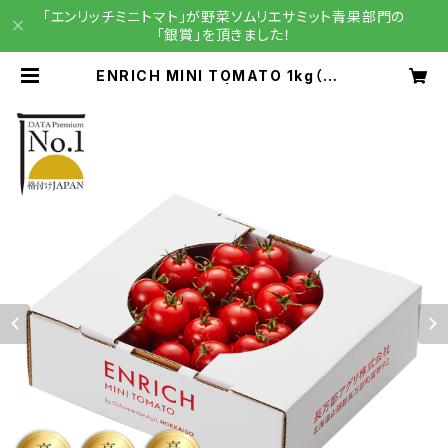
「エンリッチミニトマト」が野菜ソムリエサミット青果部門の
「銀賞」を頂きました！
ENRICH MINI TOMATO 1kg（エン
リッチミニトマト） | 長万部アグリBA
SE店